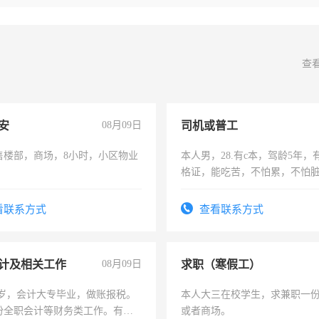
查
安
08月09日
司机或普工
售楼部，商场，8小时，小区物业
本人男，28.有c本，驾龄5年，
格证，能吃苦，不怕累，不怕
实，需求稳定工作一份，保险
看联系方式
查看联系方式
计及相关工作
08月09日
求职（寒假工）
7岁，会计大专毕业，做账报税。
本人大三在校学生，求兼职一
份全职会计等财务类工作。有会
或者商场。