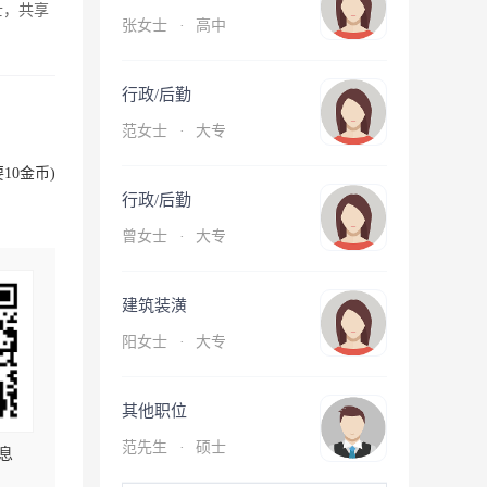
士，共享
张女士
·
高中
行政/后勤
范女士
·
大专
10金币)
行政/后勤
曾女士
·
大专
建筑装潢
阳女士
·
大专
其他职位
范先生
·
硕士
息