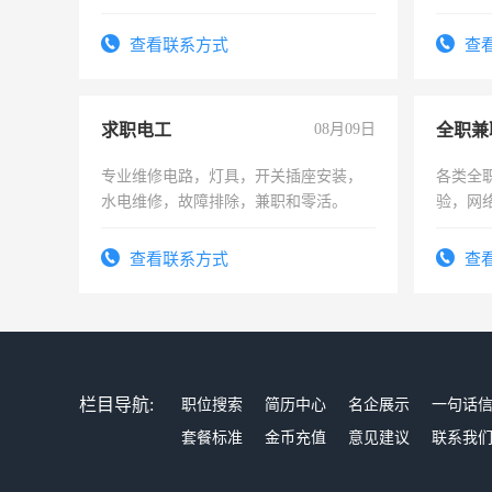
计证
查看联系方式
查
求职电工
08月09日
全职兼
专业维修电路，灯具，开关插座安装，
各类全
水电维修，故障排除，兼职和零活。
验，网
队长，
有高低
查看联系方式
查
栏目导航:
职位搜索
简历中心
名企展示
一句话
套餐标准
金币充值
意见建议
联系我