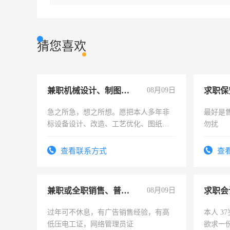
猜您喜欢
兼职机械设计、制图、设备改造
08月09日
求职保
急之所急，想之所想。愿把本人多年非
最好是
标设备设计、改造、工艺优化、图纸制
勿扰
作和分解的经验与您分享。 真诚合作，
结识有识之士，共享未来。
查看联系方式
查
兼职或全职销售、普工、维修
08月09日
求职会
过年可不休息，有广告销售经验，有高
本人 3
低压电工证，网络管理员证
欲求一