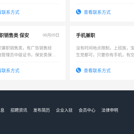
看联系方式
查看联系方式
职销售类 保安
08月09日
手机兼职
职兼职销售类，有广告销售经
没有时间地点限制，上班族，
络管理员中级证书，保安类保安
生党都可，只要你有手机，有
形象岗或幼儿园保安，维修水电
间，一单一结，一天二三十不
压电工证和十几年工作经验
勤快的四五十，每天挣零花钱
看联系方式
查看联系方式
信息
招聘资讯
发布简历
企业入驻
会员中心
法律申明
们