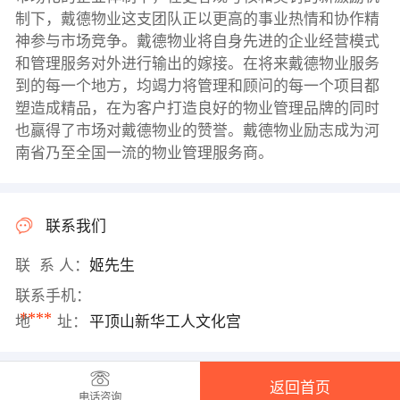
制下，戴德物业这支团队正以更高的事业热情和协作精
神参与市场竞争。戴德物业将自身先进的企业经营模式
和管理服务对外进行输出的嫁接。在将来戴德物业服务
到的每一个地方，均竭力将管理和顾问的每一个项目都
塑造成精品，在为客户打造良好的物业管理品牌的同时
也赢得了市场对戴德物业的赞誉。戴德物业励志成为河
南省乃至全国一流的物业管理服务商。
联系我们
联 系 人：
姬先生
联系手机：
****
地 址：
平顶山新华工人文化宫
返回首页
电话咨询